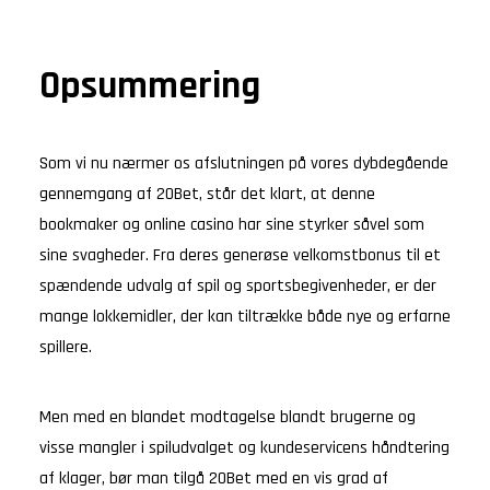
Opsummering
Som vi nu nærmer os afslutningen på vores dybdegående
gennemgang af 20Bet, står det klart, at denne
bookmaker og online casino har sine styrker såvel som
sine svagheder. Fra deres generøse velkomstbonus til et
spændende udvalg af spil og sportsbegivenheder, er der
mange lokkemidler, der kan tiltrække både nye og erfarne
spillere.
Men med en blandet modtagelse blandt brugerne og
visse mangler i spiludvalget og kundeservicens håndtering
af klager, bør man tilgå 20Bet med en vis grad af