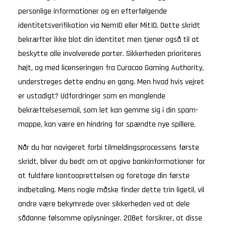
personlige informationer og en efterfølgende
identitetsverifikation via NemID eller MitID. Dette skridt
bekræfter ikke blot din identitet men tjener også til at
beskytte alle involverede parter. Sikkerheden prioriteres
højt, og med licenseringen fra Curacao Gaming Authority,
understreges dette endnu en gang. Men hvad hvis vejret
er ustadigt? Udfordringer som en manglende
bekræftelsesemail, som let kan gemme sig i din spam-
mappe, kan være en hindring for spændte nye spillere.
Når du har navigeret forbi tilmeldingsprocessens første
skridt, bliver du bedt om at opgive bankinformationer for
at fuldføre kontooprettelsen og foretage din første
indbetaling. Mens nogle måske finder dette trin ligetil, vil
andre være bekymrede over sikkerheden ved at dele
sådanne følsomme oplysninger. 20Bet forsikrer, at disse