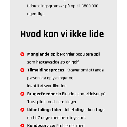
Udbetalingsgrænser på op til €500.000
ugentligt.
Hvad kan vi ikke lide
Manglende spil:
Mangler populære spil
som hestevæddeløb og golf.
Tilmeldingsproces:
Kræver omfattende
personlige oplysninger og
identitetsverifikation.
Brugerfeedback:
Blandet anmeldelser på
Trustpilot med flere klager.
Udbetalingstider:
Udbetalinger kan tage
op til 7 dage med betalingskort.
Kundeservice:
Problemer med