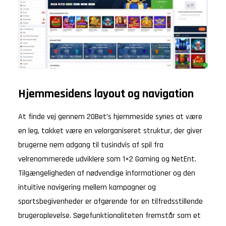
Hjemmesidens layout og navigation
At finde vej gennem 20Bet’s hjemmeside synes at være
en leg, takket være en velorganiseret struktur, der giver
brugerne nem adgang til tusindvis af spil fra
velrenommerede udviklere som 1×2 Gaming og NetEnt.
Tilgængeligheden af nødvendige informationer og den
intuitive navigering mellem kampagner og
sportsbegivenheder er afgørende for en tilfredsstillende
brugeroplevelse. Søgefunktionaliteten fremstår som et