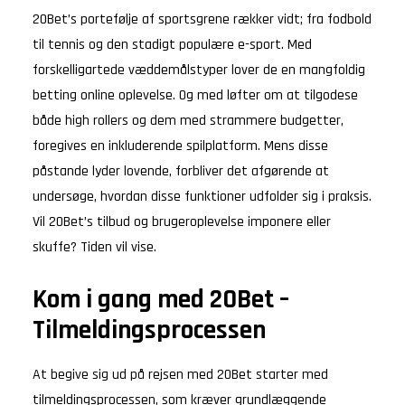
20Bet’s portefølje af sportsgrene rækker vidt; fra fodbold
til tennis og den stadigt populære e-sport. Med
forskelligartede væddemålstyper lover de en mangfoldig
betting online oplevelse. Og med løfter om at tilgodese
både high rollers og dem med strammere budgetter,
foregives en inkluderende spilplatform. Mens disse
påstande lyder lovende, forbliver det afgørende at
undersøge, hvordan disse funktioner udfolder sig i praksis.
Vil 20Bet’s tilbud og brugeroplevelse imponere eller
skuffe? Tiden vil vise.
Kom i gang med 20Bet –
Tilmeldingsprocessen
At begive sig ud på rejsen med 20Bet starter med
tilmeldingsprocessen, som kræver grundlæggende