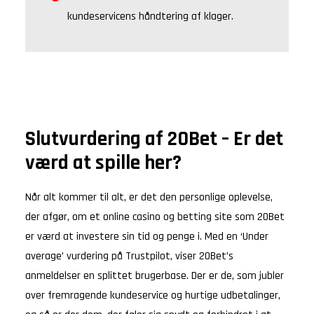
kundeservicens håndtering af klager.
Slutvurdering af 20Bet – Er det
værd at spille her?
Når alt kommer til alt, er det den personlige oplevelse,
der afgør, om et online casino og betting site som 20Bet
er værd at investere sin tid og penge i. Med en ‘Under
average’ vurdering på Trustpilot, viser 20Bet’s
anmeldelser en splittet brugerbase. Der er de, som jubler
over fremragende kundeservice og hurtige udbetalinger,