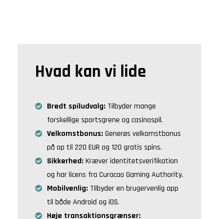
Hvad kan vi lide
Bredt spiludvalg:
Tilbyder mange
forskellige sportsgrene og casinospil.
Velkomstbonus:
Generøs velkomstbonus
på op til 220 EUR og 120 gratis spins.
Sikkerhed:
Kræver identitetsverifikation
og har licens fra Curacao Gaming Authority.
Mobilvenlig:
Tilbyder en brugervenlig app
til både Android og iOS.
Høje transaktionsgrænser: