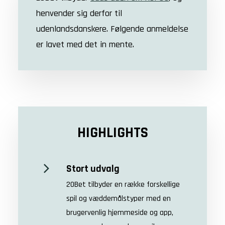
henvender sig derfor til
udenlandsdanskere. Følgende anmeldelse
er lavet med det in mente.
HIGHLIGHTS
Stort udvalg
20Bet tilbyder en række forskellige
spil og væddemålstyper med en
brugervenlig hjemmeside og app,