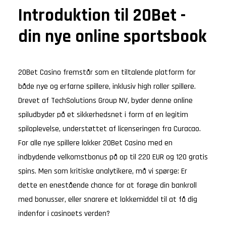
Introduktion til 20Bet -
din nye online sportsbook
20Bet Casino fremstår som en tiltalende platform for
både nye og erfarne spillere, inklusiv high roller spillere.
Drevet af TechSolutions Group NV, byder denne online
spiludbyder på et sikkerhedsnet i form af en legitim
spiloplevelse, understøttet af licenseringen fra Curacao.
For alle nye spillere lokker 20Bet Casino med en
indbydende velkomstbonus på op til 220 EUR og 120 gratis
spins. Men som kritiske analytikere, må vi spørge: Er
dette en enestående chance for at forøge din bankroll
med bonusser, eller snarere et lokkemiddel til at få dig
indenfor i casinoets verden?