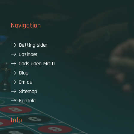
Navigation
Betting sider
Casinoer
Odds uden MitID
Blog
Om os
Sitemap
Kontakt
Info