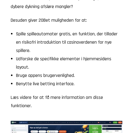
dybere dykning afsløre mangler?
Desuden giver 20Bet muligheden for at:
Spille spilleautomater gratis, en funktion, der tillader
en risikofri introduktion til casinoverdenen for nye
spillere.
Udforske de specifikke elementer i hjemmesidens
layout.
Bruge appens brugervenlighed.
Benytte live betting interface.
Læs videre for at få mere information om disse
funktioner.