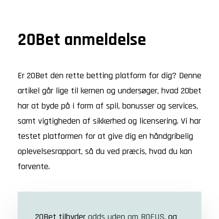
20Bet anmeldelse
Er 20Bet den rette betting platform for dig? Denne
artikel går lige til kernen og undersøger, hvad 20bet
har at byde på i form af spil, bonusser og services,
samt vigtigheden af sikkerhed og licensering. Vi har
testet platformen for at give dig en håndgribelig
oplevelsesrapport, så du ved præcis, hvad du kan
forvente.
20Bet tilbyder
odds uden om ROFUS
, og