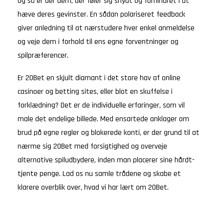
og så er der dem, der føler sig snydt og forhindret i at
hæve deres gevinster. En sådan polariseret feedback
giver anledning til at nærstudere hver enkel anmeldelse
og veje dem i forhold til ens egne forventninger og
spilpræferencer.
Er 20Bet en skjult diamant i det store hav af online
casinoer og betting sites, eller blot en skuffelse i
forklædning? Det er de individuelle erfaringer, som vil
male det endelige billede. Med ensartede anklager om
brud på egne regler og blokerede konti, er der grund til at
nærme sig 20Bet med forsigtighed og overveje
alternative spiludbydere, inden man placerer sine hårdt-
tjente penge. Lad os nu samle trådene og skabe et
klarere overblik over, hvad vi har lært om 20Bet.