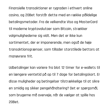
Finansielle transaktioner er rygraden i ethvert online
casino, og 20Bet forstår dette med en række pålidelige
betalingsmetoder. Fra de velkendte Visa og MasterCard
til moderne kryptovalutaer som Bitcoin, strækker
valgmulighederne sig vidt. Men det er ikke kun
sortimentet, der er imponerende, men også de høje
transaktionsgrænser, som tillader storstilede bettors at
manøvrere frit.
Udbetalinger kan variere fra blot 12 timer for e-wallets til
en længere ventetid på op til 7 dage for betalingskort. Er
disse muligheder og betingelser tilstrækkelige til at sikre
en smidig og sikker pengehåndtering? Det er spørgsmål,
som brugerne må overveje, når de vælger at spille hos
20Bet.