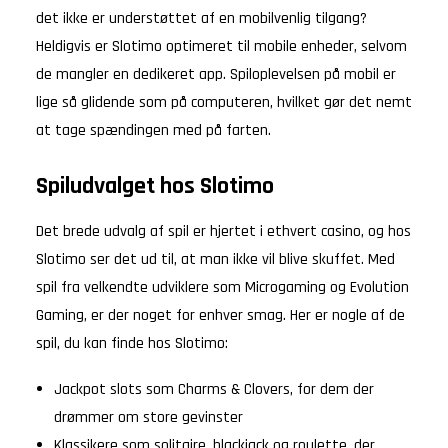
det ikke er understøttet af en mobilvenlig tilgang?
Heldigvis er Slotimo optimeret til mobile enheder, selvom
de mangler en dedikeret app. Spiloplevelsen på mobil er
lige så glidende som på computeren, hvilket gør det nemt
at tage spændingen med på farten.
Spiludvalget hos Slotimo
Det brede udvalg af spil er hjertet i ethvert casino, og hos
Slotimo ser det ud til, at man ikke vil blive skuffet. Med
spil fra velkendte udviklere som Microgaming og Evolution
Gaming, er der noget for enhver smag. Her er nogle af de
spil, du kan finde hos Slotimo:
Jackpot slots som Charms & Clovers, for dem der
drømmer om store gevinster
Klassikere som solitaire, blackjack og roulette, der