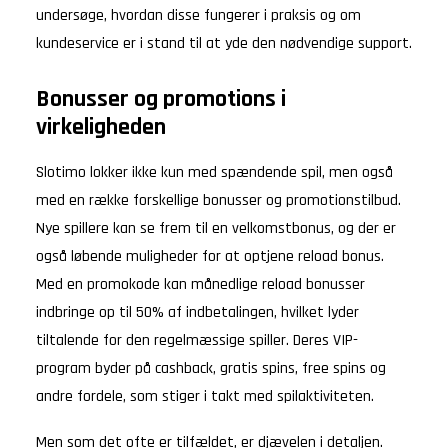
undersøge, hvordan disse fungerer i praksis og om
kundeservice er i stand til at yde den nødvendige support.
Bonusser og promotions i
virkeligheden
Slotimo lokker ikke kun med spændende spil, men også
med en række forskellige bonusser og promotionstilbud.
Nye spillere kan se frem til en velkomstbonus, og der er
også løbende muligheder for at optjene reload bonus.
Med en promokode kan månedlige reload bonusser
indbringe op til 50% af indbetalingen, hvilket lyder
tiltalende for den regelmæssige spiller. Deres VIP-
program byder på cashback, gratis spins, free spins og
andre fordele, som stiger i takt med spilaktiviteten.
Men som det ofte er tilfældet, er djævelen i detaljen.