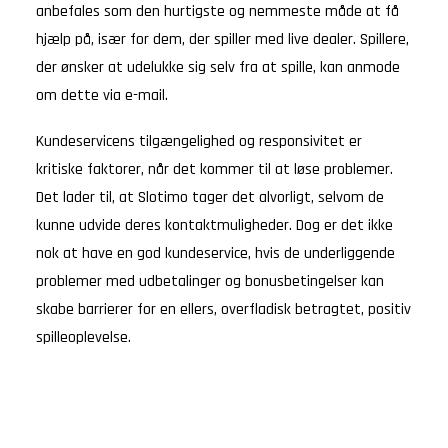
anbefales som den hurtigste og nemmeste måde at få
hjælp på, især for dem, der spiller med live dealer. Spillere,
der ønsker at udelukke sig selv fra at spille, kan anmode
om dette via e-mail.
Kundeservicens tilgængelighed og responsivitet er
kritiske faktorer, når det kommer til at løse problemer.
Det lader til, at Slotimo tager det alvorligt, selvom de
kunne udvide deres kontaktmuligheder. Dog er det ikke
nok at have en god kundeservice, hvis de underliggende
problemer med udbetalinger og bonusbetingelser kan
skabe barrierer for en ellers, overfladisk betragtet, positiv
spilleoplevelse.