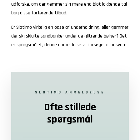
udforske, om der gemmer sig mere end blot lokkende tal
bag disse forførende tilbud.
Er Slotimo virkelig en oase af underholdning, eller gemmer
der sig skjulte sandbanker under de glitrende bølger? Det
er spørgsmålet, denne anmeldelse vil forsøge at besvare.
SLOTIMO ANMELDELSE
Ofte stillede
spørgsmål