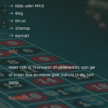
Odds uden MitID
Blog
Om os
Sitemap
Kontakt
Info
Vores side er finansieret af reklamelinks, som gør
at vi kan lave en masse godt indhold til dig, helt
gratis
Kontakt