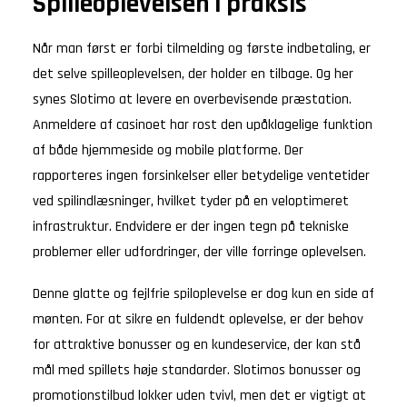
Spilleoplevelsen i praksis
Når man først er forbi tilmelding og første indbetaling, er
det selve spilleoplevelsen, der holder en tilbage. Og her
synes Slotimo at levere en overbevisende præstation.
Anmeldere af casinoet har rost den upåklagelige funktion
af både hjemmeside og mobile platforme. Der
rapporteres ingen forsinkelser eller betydelige ventetider
ved spilindlæsninger, hvilket tyder på en veloptimeret
infrastruktur. Endvidere er der ingen tegn på tekniske
problemer eller udfordringer, der ville forringe oplevelsen.
Denne glatte og fejlfrie spiloplevelse er dog kun en side af
mønten. For at sikre en fuldendt oplevelse, er der behov
for attraktive bonusser og en kundeservice, der kan stå
mål med spillets høje standarder. Slotimos bonusser og
promotionstilbud lokker uden tvivl, men det er vigtigt at