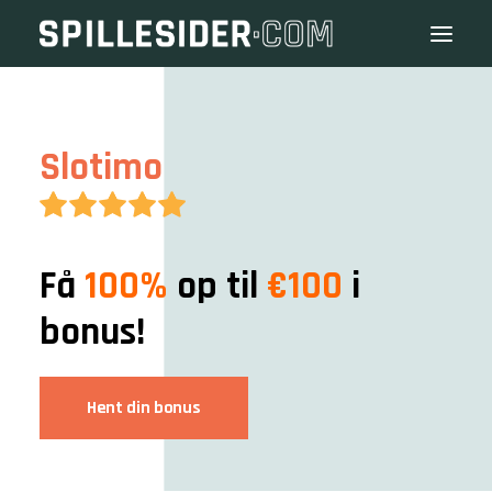
Slotimo
Få
100%
op til
€100
i
bonus!
Hent din bonus