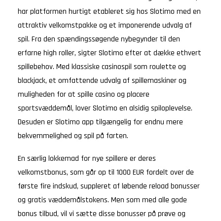
har platformen hurtigt etableret sig hos Slotimo med en
attraktiv velkomstpakke og et imponerende udvalg af
spil. Fra den spændingssøgende nybegynder til den
erfarne high roller, sigter Slotimo efter at dække ethvert
spillebehov. Med klassiske casinospil som roulette og
blackjack, et omfattende udvalg af spillemaskiner og
muligheden for at spille casino og placere
sportsvæddemål, lover Slotimo en alsidig spiloplevelse.
Desuden er Slotimo app tilgængelig for endnu mere
bekvemmelighed og spil på farten.
En særlig lokkemad for nye spillere er deres
velkomstbonus, som går op til 1000 EUR fordelt over de
første fire indskud, suppleret af løbende reload bonusser
og gratis væddemålstokens. Men som med alle gode
bonus tilbud, vil vi sætte disse bonusser på prøve og