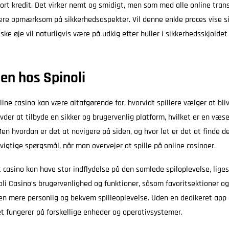
ort kredit. Det virker nemt og smidigt, men som med alle online tran
 være opmærksom på sikkerhedsaspekter. Vil denne enkle proces vise s
tiske øje vil naturligvis være på udkig efter huller i sikkerhedsskjoldet
en hos Spinoli
ine casino kan være altafgørende for, hvorvidt spillere vælger at bliv
vder at tilbyde en sikker og brugervenlig platform, hvilket er en væse
 Men hvordan er det at navigere på siden, og hvor let er det at finde de
vigtige spørgsmål, når man overvejer at spille på online casinoer.
casino kan have stor indflydelse på den samlede spiloplevelse, liges
li Casino’s brugervenlighed og funktioner, såsom favoritsektioner og 
l en mere personlig og bekvem spilleoplevelse. Uden en dedikeret app
t fungerer på forskellige enheder og operativsystemer.