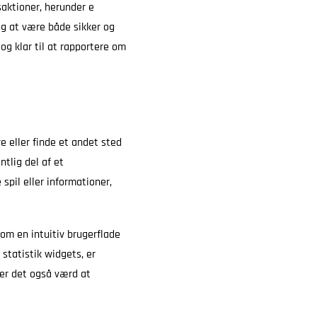
saktioner, herunder e
ig at være både sikker og
 og klar til at rapportere om
e eller finde et andet sted
ntlig del af et
 spil eller informationer,
om en intuitiv brugerflade
statistik widgets, er
 er det også værd at