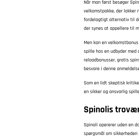
Når man først besøger Spin
velkomstpakke, der lokker n
fordelagtigt alternativ til
der synes at appellere til 
Men kan en velkomstbonus o
spille hos en udbyder med 
reloadbonusser, gratis spin
besvare i denne anmeldels
Som en lidt skeptisk kritike
en sikker og ansvarlig spill
Spinolis trovæ
Spinoli opererer uden en da
spørgsmål om sikkerheden 