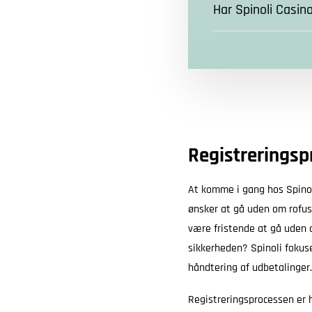
Har Spinoli Casin
Registreringsp
At komme i gang hos Spinoli
ønsker at gå uden om rofus
være fristende at gå uden 
sikkerheden? Spinoli fokuse
håndtering af udbetalinger.
Registreringsprocessen er 