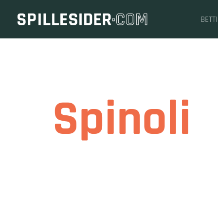
BETT
Spinoli