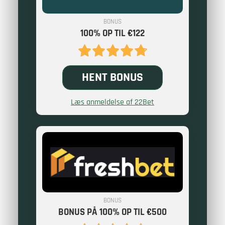
BONUS
100% OP TIL €122
HENT BONUS
Læs anmeldelse af 22Bet
BONUS
BONUS PÅ 100% OP TIL €500