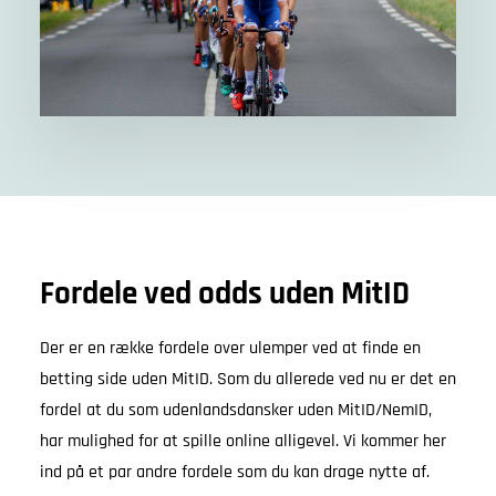
Fordele ved odds uden MitID
Der er en række fordele over ulemper ved at finde en
betting side uden MitID. Som du allerede ved nu er det en
fordel at du som udenlandsdansker uden MitID/NemID,
har mulighed for at spille online alligevel. Vi kommer her
ind på et par andre fordele som du kan drage nytte af.