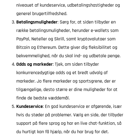
niveauet af kundeservice, udbetalingshastigheder og
generel brugertilfredshed.
Betalingsmuligheder
: Sørg for, at siden tilbyder en
række betalingsmuligheder, herunder e-wallets som
PayPal, Neteller og Skrill, samt kryptovalutaer som
Bitcoin og Ethereum. Dette giver dig fleksibilitet og
bekvemmelighed, når du skal ind- og udbetale penge.
Odds og markeder
: Tjek, om siden tilbyder
konkurrencedygtige odds og et bredt udvalg af
markeder. Jo flere markeder og sportsgrene, der er
tilgængelige, desto større er dine muligheder for at
finde de bedste væddemål.
Kundeservice
: En god kundeservice er afgørende, især
hvis du støder på problemer. Vælg en side, der tilbyder
support på flere sprog og har en live chat-funktion, så
du hurtigt kan få hjælp, når du har brug for det.