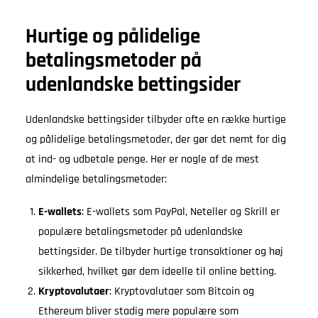
Hurtige og pålidelige
betalingsmetoder på
udenlandske bettingsider
Udenlandske bettingsider tilbyder ofte en række hurtige
og pålidelige betalingsmetoder, der gør det nemt for dig
at ind- og udbetale penge. Her er nogle af de mest
almindelige betalingsmetoder:
E-wallets
: E-wallets som PayPal, Neteller og Skrill er
populære betalingsmetoder på udenlandske
bettingsider. De tilbyder hurtige transaktioner og høj
sikkerhed, hvilket gør dem ideelle til online betting.
Kryptovalutaer
: Kryptovalutaer som Bitcoin og
Ethereum bliver stadig mere populære som