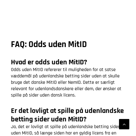
FAQ: Odds uden MitID
Hvad er odds uden MitID?
Odds uden MitID refererer til muligheden for at satse
væddemål på udenlandske betting sider uden at skulle
bruge det danske MitID eller NemID. Dette er særligt
relevant for udenlandsdanskere eller dem, der ønsker at
spille på sider uden dansk licens.
Er det lovligt at spille på udenlandske
betting sider uden MitID?
Ja, det er lovligt at spille på udenlandske betting sider
uden MitID, så længe siden har en gyldig licens fra en