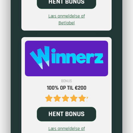
HENT BONUS
Læs anmeldelse af
Betlabel
BONUS
100% OP TIL €200
HENT BONUS
Læs anmeldelse af