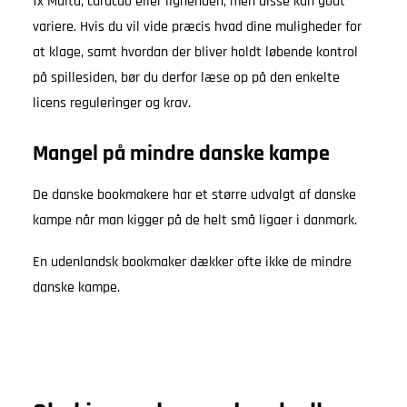
fx Malta, curacao eller lignenden, men disse kan godt
variere. Hvis du vil vide præcis hvad dine muligheder for
at klage, samt hvordan der bliver holdt løbende kontrol
på spillesiden, bør du derfor læse op på den enkelte
licens reguleringer og krav.
Mangel på mindre danske kampe
De danske bookmakere har et større udvalgt af danske
kampe når man kigger på de helt små ligaer i danmark.
En udenlandsk bookmaker dækker ofte ikke de mindre
danske kampe.