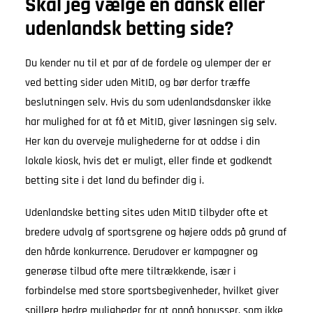
Skal jeg vælge en dansk eller
udenlandsk betting side?
Du kender nu til et par af de fordele og ulemper der er
ved betting sider uden MitID, og bør derfor træffe
beslutningen selv. Hvis du som udenlandsdansker ikke
har mulighed for at få et MitID, giver løsningen sig selv.
Her kan du overveje mulighederne for at oddse i din
lokale kiosk, hvis det er muligt, eller finde et godkendt
betting site i det land du befinder dig i.
Udenlandske betting sites uden MitID tilbyder ofte et
bredere udvalg af sportsgrene og højere odds på grund af
den hårde konkurrence. Derudover er kampagner og
generøse tilbud ofte mere tiltrækkende, især i
forbindelse med store sportsbegivenheder, hvilket giver
spillere bedre muligheder for at opnå bonusser, som ikke