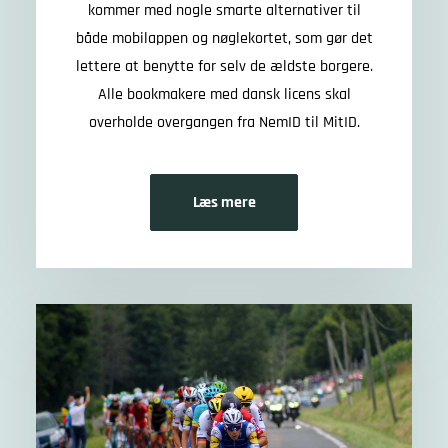
kommer med nogle smarte alternativer til
både mobilappen og nøglekortet, som gør det
lettere at benytte for selv de ældste borgere.
Alle bookmakere med dansk licens skal
overholde overgangen fra NemID til MitID.
Læs mere