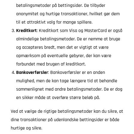
betalingsmetoder på bettingsider. De tilbyder
anonymitet og hurtige transaktioner, hvilket gør dem
til et attraktivt valg for mange spillere.
Kreditkort
: Kreditkort som Visa og MasterCard er også
almindelige betalingsmetoder. De er nemme at bruge
og accepteres bredt, men det er vigtigt at være
opmærksom på eventuelle gebyrer, der kan være
forbundet med brugen af kreditkort.
Bankoverførsler
: Bankoverførsler er en anden
mulighed, men de kan tage længere tid at behandle
sammenlignet med andre betalingsmetoder. De er dog
en sikker måde at overføre større beløb på.
Ved at vælge de rigtige betalingsmetoder kan du sikre, at
dine transaktioner på udenlandske bettingsider er både
hurtige og sikre.