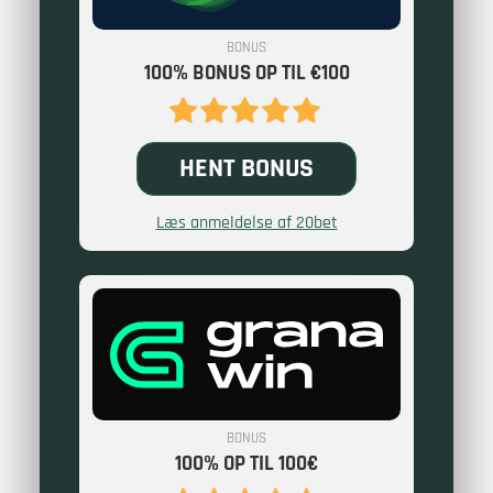
BONUS
100% BONUS OP TIL €100
HENT BONUS
Læs anmeldelse af 20bet
BONUS
100% OP TIL 100€