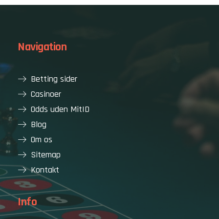
Navigation
Betting sider
Casinoer
Odds uden MitID
Blog
Om os
Sitemap
Kontakt
Info