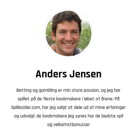
Anders Jensen
Betting og gambling er min store passion, og jeg har
spillet på de fleste bookmakere i løbet af årene. På
Spillesider.com, har jeg valgt at dele ud af mine erfaringer
og udvalgt de bookmakere jeg synes har de bedste spil
og velkomstbonusser