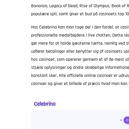
Bonanza, Legacy of Dead, Rise of Olympus, Book of
populære spil, samt giver et bud på casinoets top 10
Hos Celebrino kan man tage del i den fordel, at casi
professionelle medarbejdere i live chatten. Dette s
gør mere for at holde gæsterne tætte, nemlig ved at
udfører betalinger eller benytter sig af casinoets s
hos casinoet, som opererer gennem et af de mest si
stjæle oplysninger og andre skrøbelige informatione
konstant sker. Alle officielle online casinoer er udr
casinoer og giver et billede af præcis hvad man kan