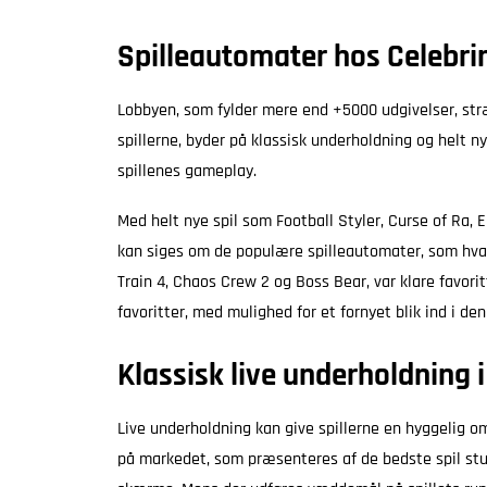
Spilleautomater hos Celebri
Lobbyen, som fylder mere end +5000 udgivelser, stræ
spillerne, byder på klassisk underholdning og helt ny
spillenes gameplay.
Med helt nye spil som Football Styler, Curse of Ra,
kan siges om de populære spilleautomater, som hvad
Train 4, Chaos Crew 2 og Boss Bear, var klare favor
favoritter, med mulighed for et fornyet blik ind i den 
Klassisk live underholdning 
Live underholdning kan give spillerne en hyggelig o
på markedet, som præsenteres af de bedste spil studi