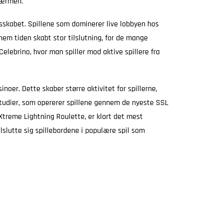
kærmen.
esskabet. Spillene som dominerer live lobbyen hos
nnem tiden skabt stor tilslutning, for de mange
Celebrino, hvor man spiller mod aktive spillere fra
noer. Dette skaber større aktivitet for spillerne,
 studier, som opererer spillene gennem de nyeste SSL
XXXtreme Lightning Roulette, er klart det mest
ilslutte sig spillebordene i populære spil som