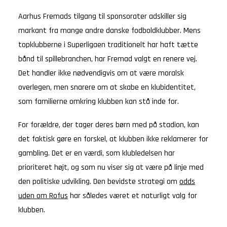
Aarhus Fremads tilgang til sponsorater adskiller sig
markant fra mange andre danske fodboldklubber. Mens
topklubberne i Superligaen traditionelt har haft tætte
bånd til spillebranchen, har Fremad valgt en renere vej.
Det handler ikke nødvendigvis om at være moralsk
overlegen, men snarere om at skabe en klubidentitet,
som familierne omkring klubben kan stå inde for.
For forældre, der tager deres børn med på stadion, kan
det faktisk gøre en forskel, at klubben ikke reklamerer for
gambling. Det er en værdi, som klubledelsen har
prioriteret højt, og som nu viser sig at være på linje med
den politiske udvikling. Den bevidste strategi om
odds
uden om Rofus
har således været et naturligt valg for
klubben.