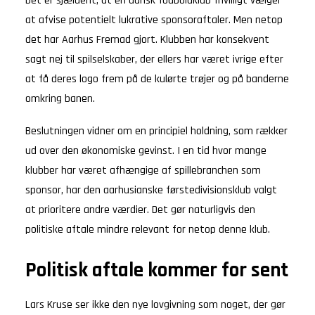
Det er sjældent, at en dansk fodboldklub frivilligt vælger
at afvise potentielt lukrative sponsoraftaler. Men netop
det har Aarhus Fremad gjort. Klubben har konsekvent
sagt nej til spilselskaber, der ellers har været ivrige efter
at få deres logo frem på de kulørte trøjer og på banderne
omkring banen.
Beslutningen vidner om en principiel holdning, som rækker
ud over den økonomiske gevinst. I en tid hvor mange
klubber har været afhængige af spillebranchen som
sponsor, har den aarhusianske førstedivisionsklub valgt
at prioritere andre værdier. Det gør naturligvis den
politiske aftale mindre relevant for netop denne klub.
Politisk aftale kommer for sent
Lars Kruse ser ikke den nye lovgivning som noget, der gør