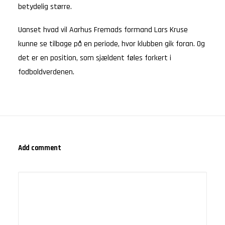
betydelig større.
Uanset hvad vil Aarhus Fremads formand Lars Kruse
kunne se tilbage på en periode, hvor klubben gik foran. Og
det er en position, som sjældent føles forkert i
fodboldverdenen.
Add comment