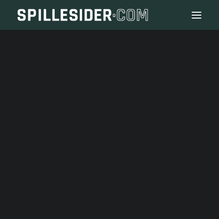
1BET
20BET
22BET
BETLABEL
FRESHBET
IVIBET
SLOTIMO
SPINOLI
CASINO UDEN ROFUS
CRYPTO CASINO
CRYPTO BETTING
EM FODBOLD 2024
HENZE SYSTEM
MARTINGALE SYSTEM