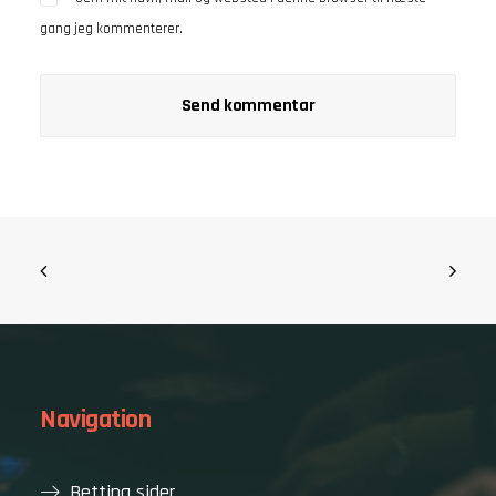
gang jeg kommenterer.
Navigation
Betting sider