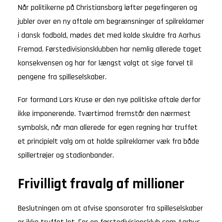
Når politikerne på Christiansborg løfter pegefingeren og
jubler over en ny aftale om begrænsninger af spilreklamer
i dansk fodbold, mødes det med kolde skuldre fra Aarhus
Fremad. Førstedivisionsklubben har nemlig allerede taget
konsekvensen og har for længst valgt at sige farvel til
pengene fra spilleselskaber.
For formand Lars Kruse er den nye politiske aftale derfor
ikke imponerende. Tværtimod fremstår den nærmest
symbolsk, når man allerede for egen regning har truffet
et principielt valg om at holde spilreklamer væk fra både
spillertrøjer og stadionbander.
Frivilligt fravalg af millioner
Beslutningen om at afvise sponsorater fra spilleselskaber