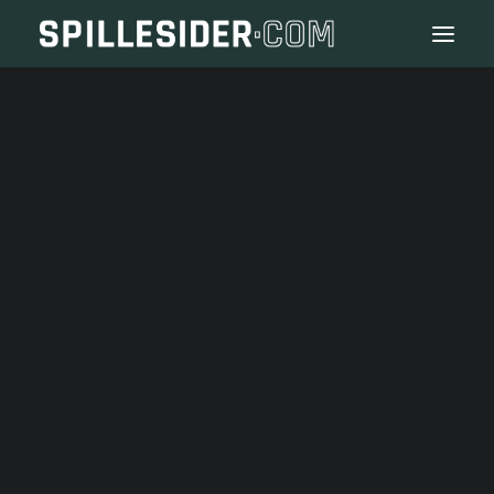
1BET
20BET
22BET
BETLABEL
FRESHBET
IVIBET
SLOTIMO
SPINOLI
CASINO UDEN ROFUS
CRYPTO CASINO
CRYPTO BETTING
EM FODBOLD 2024
HENZE SYSTEM
MARTINGALE SYSTEM