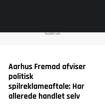
SUREBETTING
VALUEBET
Aarhus Fremad afviser politisk spilreklameaftale:
Har allerede handlet selv
Home
Nyheder
Aarhus Fremad afviser politisk spilreklameaftale: Har allerede
handlet selv
Aarhus Fremad afviser
politisk
spilreklameaftale: Har
allerede handlet selv