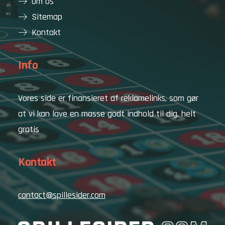
Om os
Sitemap
Kontakt
Info
Vores side er finansieret af reklamelinks, som gør
at vi kan lave en masse godt indhold til dig, helt
gratis
Kontakt
contact@spillesider.com