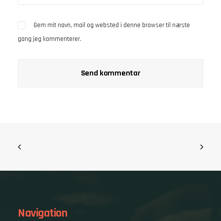
Gem mit navn, mail og websted i denne browser til næste
gang jeg kommenterer.
Navigation