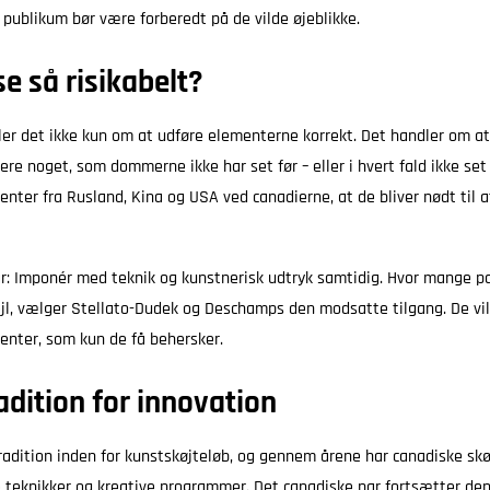
ublikum bør være forberedt på de vilde øjeblikke.
e så risikabelt?
ler det ikke kun om at udføre elementerne korrekt. Det handler om at s
ere noget, som dommerne ikke har set før – eller i hvert fald ikke set
enter fra Rusland, Kina og USA ved canadierne, at de bliver nødt til a
lar: Imponér med teknik og kunstnerisk udtryk samtidig. Hvor mange pa
jl, vælger Stellato-Dudek og Deschamps den modsatte tilgang. De vil 
enter, som kun de få behersker.
adition for innovation
radition inden for kunstskøjteløb, og gennem årene har canadiske sk
e teknikker og kreative programmer. Det canadiske par fortsætter den