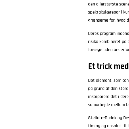
den allerstørste sce
spektakulærepar i kuns
grænserne for, hvad d
Deres program indehol
risiko kombineret på 
forsøge uden års erfa
Et trick med
Det element, som cana
på grund af den store 
inkorporere det i der
samarbejde mellem be
Stellato-Dudek og De
timing og absolut till