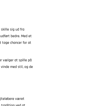
kille sig ud fra
 udført bedre. Med et
t tage chancer for at
r vælger at spille på
vinde med stil, og de
øjteløbere været
 tradition ved at