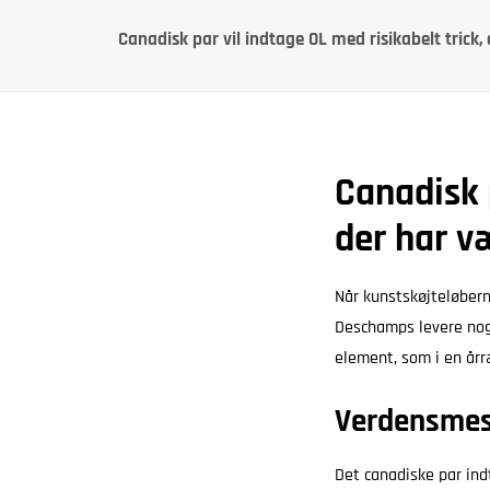
Canadisk par vil indtage OL med risikabelt trick,
Canadisk p
der har v
Når kunstskøjteløbern
Deschamps levere noge
element, som i en årr
Verdensmest
Det canadiske par in