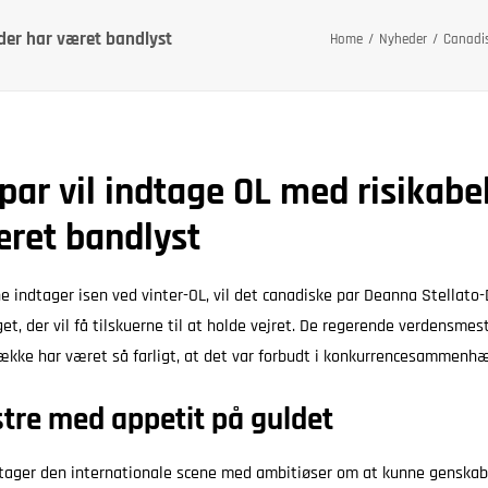
 der har været bandlyst
Home
Nyheder
Canadis
ar vil indtage OL med risikabelt
æret bandlyst
e indtager isen ved vinter-OL, vil det canadiske par Deanna Stellat
t, der vil få tilskuerne til at holde vejret. De regerende verdensmes
ække har været så farligt, at det var forbudt i konkurrencesammenh
re med appetit på guldet
dtager den internationale scene med ambitiøser om at kunne genska