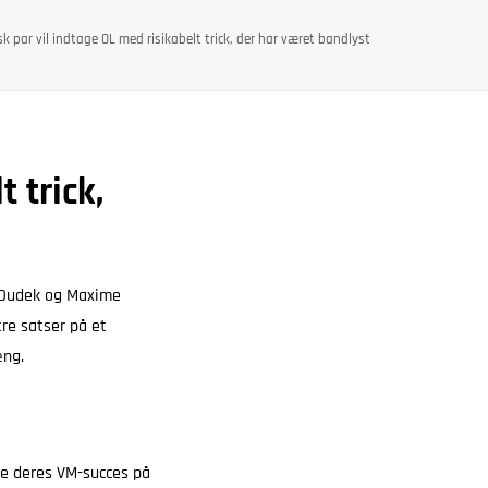
k par vil indtage OL med risikabelt trick, der har været bandlyst
 trick,
o-Dudek og Maxime
tre satser på et
æng.
be deres VM-succes på