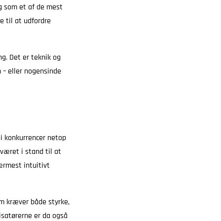
g som et af de mest
e til at udfordre
g. Det er teknik og
 – eller nogensinde
 i konkurrencer netop
været i stand til at
ærmest intuitivt
m kræver både styrke,
nisatørerne er da også