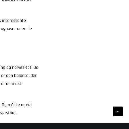
s interessante
prognoser uden de
ing og nervøsitet. De
 er den balance, der
t af de mest
i. Og måske er det
overstået.