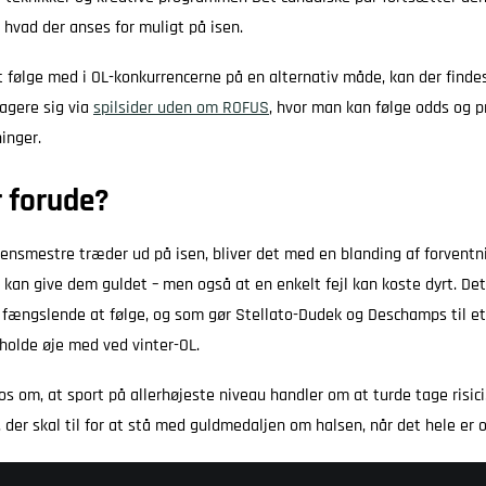
 hvad der anses for muligt på isen.
t følge med i OL-konkurrencerne på en alternativ måde, kan der finde
agere sig via
spilsider uden om ROFUS
, hvor man kan følge odds og 
inger.
 forude?
ensmestre træder ud på isen, bliver det med en blanding af forventn
 kan give dem guldet – men også at en enkelt fejl kan koste dyrt. Det
 fængslende at følge, og som gør Stellato-Dudek og Deschamps til e
olde øje med ved vinter-OL.
os om, at sport på allerhøjeste niveau handler om at turde tage risic
 der skal til for at stå med guldmedaljen om halsen, når det hele er 