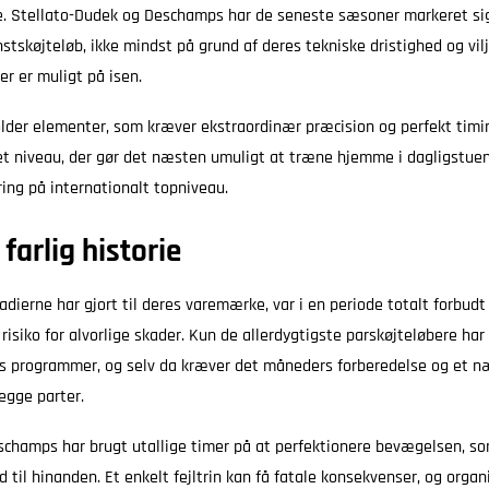
ne. Stellato-Dudek og Deschamps har de seneste sæsoner markeret si
tskøjteløb, ikke mindst på grund af deres tekniske dristighed og vilj
er er muligt på isen.
der elementer, som kræver ekstraordinær præcision og perfekt timin
et niveau, der gør det næsten umuligt at træne hjemme i dagligstuen
ring på internationalt topniveau.
 farlig historie
dierne har gjort til deres varemærke, var i en periode totalt forbudt
risiko for alvorlige skader. Kun de allerdygtigste parskøjteløbere har 
es programmer, og selv da kræver det måneders forberedelse og et n
gge parter.
schamps har brugt utallige timer på at perfektionere bevægelsen, so
id til hinanden. Et enkelt fejltrin kan få fatale konsekvenser, og orga