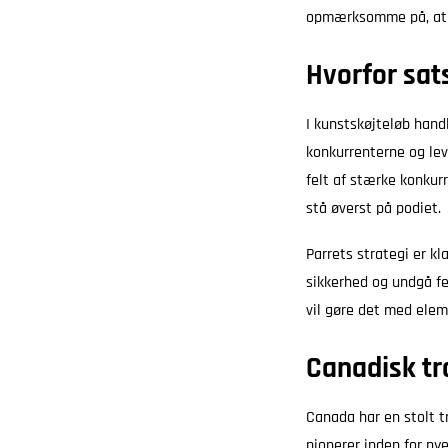
opmærksomme på, at p
Hvorfor sats
I kunstskøjteløb hand
konkurrenterne og lev
felt af stærke konkurr
stå øverst på podiet.
Parrets strategi er k
sikkerhed og undgå fe
vil gøre det med elem
Canadisk tr
Canada har en stolt t
pionerer inden for ny