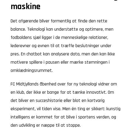
maskine
Det afgørende bliver formentlig at finde den rette
balance. Teknologi kan understøtte og optimere, men
fodboldens sjæl ligger i de menneskelige relationer,
lederevner og evnen til at træffe beslutninger under
pres. En chatbot kan analysere data, men den kan ikke
motivere spillere i pausen eller mærke stemningen i
omklædningsrummet.
FC Midtjyllands åbenhed over for ny teknologi vidner om
en klub, der ikke er bange for at tænke innovativt. Om
det bliver en succeshistorie eller blot en kortvarig
eksperiment, vil tiden vise. Men én ting er sikkert: kunstig
intelligens er kommet for at blive i sportens verden, og
den udvikling er næppe til at stoppe.