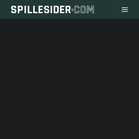
1BET
20BET
22BET
BETLABEL
FRESHBET
IVIBET
SLOTIMO
SPINOLI
CASINO UDEN ROFUS
CRYPTO CASINO
CRYPTO BETTING
EM FODBOLD 2024
HENZE SYSTEM
MARTINGALE SYSTEM