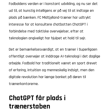
Fodboldens verden er i konstant udvikling, og nu ser det
ud til, at kunstig intelligens er på vej til at indtage en
plads på bænken. FC Midtjylland-træner har udtrykt
interesse for at konsultere chatbotten ChatGPT i
forbindelse med taktiske overvejelser, efter at
teknologien angiveligt har hjulpet et hold til sejr.
Det er bemærkelsesværdigt, at en træner i Superligaen
offentligt overvejer at inddrage AI-teknologi i det daglige
arbejde. Fodbold har traditionelt været en sport drevet
af erfaring, intuition og menneskelig indsigt, men den
digitale revolution har længe banket på døren til
trænerkontorerne.
ChatGPT får plads i
trænerstaben