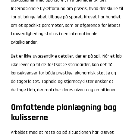
diskussioner med sponsorer, myndigheder og Det
Internationale Cykelforbund om præcis, hvad der skulle til
for at bringe løbet tilbage på sporet. Kravet har handlet
om et specifikt parameter, som er afgørende for løbets
troværdighed og status i den internationale
cykelkalender.
Det er ikke uvæsentlige detaljer, der er på spil. Når et løb
ikke lever op til de fastsatte standarder, kan det få
konsekvenser for både prestige, økonomisk støtte og
deltagerfeltet. Tophold og stjernecyklister ønsker at
deltage i løb, der matcher deres niveau og ambitioner.
Omfattende planlægning bag
kulisserne
Arbejdet med at rette op på situationen har krævet