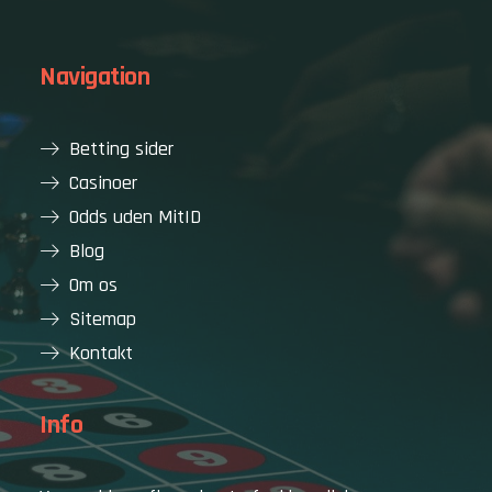
Navigation
Betting sider
Casinoer
Odds uden MitID
Blog
Om os
Sitemap
Kontakt
Info