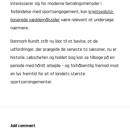
interesserer sig for moderne betalingsmetoder i
forbindelse med sportsengagement, kan
kryptovaluta-
baserede væddemålssider
være relevant at undersøge
nærmere.
Danmark Rundt står nu klar til at bevise, at de
udfordringer, der prægede de seneste to sæsoner, nu er
historie. Løbschefen og holdet bag kan se tilbage på en
periode med hårdt arbejde – og forhåbentlig fremad mod
en lys fremtid for et af landets største
sportsarrangementer.
Add comment