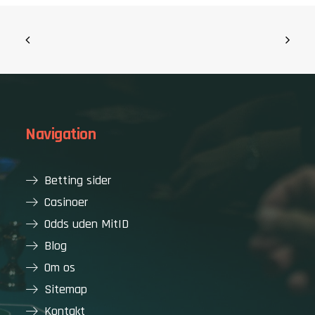
Navigation
Betting sider
Casinoer
Odds uden MitID
Blog
Om os
Sitemap
Kontakt