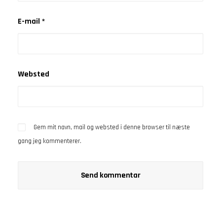
E-mail
*
Websted
Gem mit navn, mail og websted i denne browser til næste
gang jeg kommenterer.