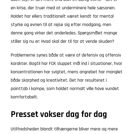
en krise, der truer med at underminere hele sæsonen.
Holdet har ellers traditionelt været kendt for mental
styrke og evnen til at rejse sig efter modgang, men
denne gang virker det anderledes. Spørgsmålet mange
stiller sig nu er: Hvad skal der til for at vende skuden?
Problemerne synes både at være af defensiv og offensiv
karakter. Bagtil har FCK sluppet mål ind i situationer, hvor
koncentrationen har svigtet, mens angrebet har manglet
både skarphed og kreativitet. Det har resulteret i
pointtab i kampe, som holdet normalt ville have vundet
komfortabelt.
Presset vokser dag for dag
Utilfredsheden blandt tilhængerne bliver mere og mere