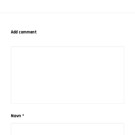
Add comment
Navn
*