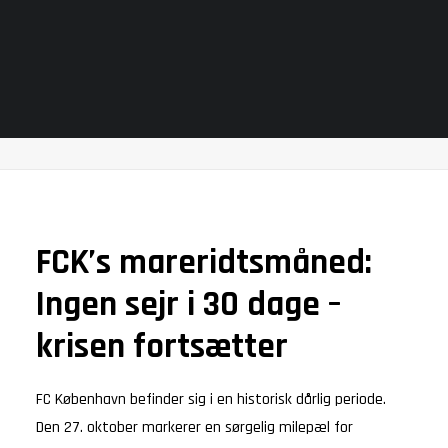
SUREBETTING
VALUEBET
FCK’s mareridtsmåned: Ingen sejr i 30 dage – krisen
fortsætter
Home
Nyheder
FCK’s mareridtsmåned: Ingen sejr i 30 dage – krisen fortsætter
FCK’s mareridtsmåned:
Ingen sejr i 30 dage –
krisen fortsætter
FC København befinder sig i en historisk dårlig periode.
Den 27. oktober markerer en sørgelig milepæl for