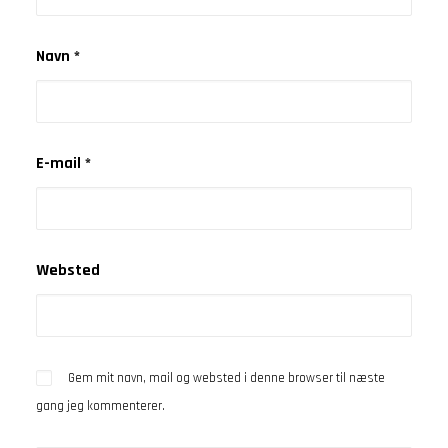
Navn
*
E-mail
*
Websted
Gem mit navn, mail og websted i denne browser til næste
gang jeg kommenterer.