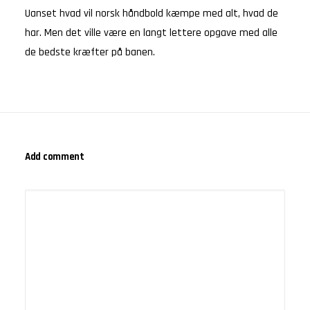
Uanset hvad vil norsk håndbold kæmpe med alt, hvad de
har. Men det ville være en langt lettere opgave med alle
de bedste kræfter på banen.
Add comment