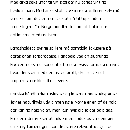
Med cirka seks uger til VM skal der nu tages vigtige
beslutninger. Medicinsk stab, trænere og spilleren selv må
vurdere, om det er realistisk at nå til tops inden
turneringen. For Norge handler det om at balancere
optimisme med realisme.
Landsholdets øvrige spillere må samtidig fokusere på
deres egen forberedelse. Håndbold ved en slutrunde
kræver maksimal koncentration og fysisk form, og uanset
hvad der sker med den usikre profil, skal resten af
truppen være klar til at levere.
Danske håndboldentusiaster og internationale eksperter
følger naturligvis udviklingen nøje. Norge er en af de hold,
der kan gå hele vejen, men kun hvis alt falder på plads.
For dem, der ønsker at følge med i odds og vurderinger
omkring turneringen, kan det være relevant at tjekke