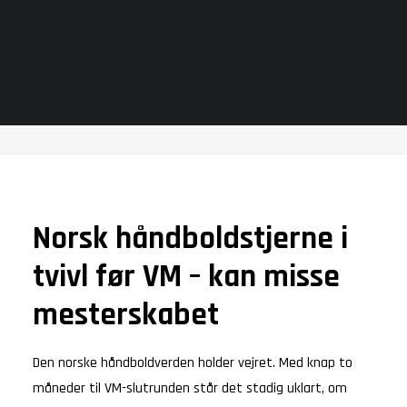
SUREBETTING
VALUEBET
Norsk håndboldstjerne i tvivl før VM – kan misse
mesterskabet
Home
Nyheder
Norsk håndboldstjerne i tvivl før VM – kan misse mesterskabet
Norsk håndboldstjerne i
tvivl før VM – kan misse
mesterskabet
Den norske håndboldverden holder vejret. Med knap to
måneder til VM-slutrunden står det stadig uklart, om