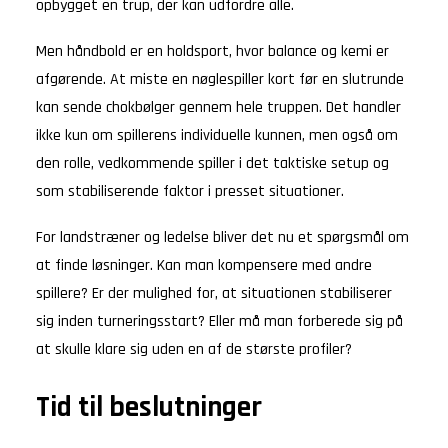
opbygget en trup, der kan udfordre alle.
Men håndbold er en holdsport, hvor balance og kemi er
afgørende. At miste en nøglespiller kort før en slutrunde
kan sende chokbølger gennem hele truppen. Det handler
ikke kun om spillerens individuelle kunnen, men også om
den rolle, vedkommende spiller i det taktiske setup og
som stabiliserende faktor i presset situationer.
For landstræner og ledelse bliver det nu et spørgsmål om
at finde løsninger. Kan man kompensere med andre
spillere? Er der mulighed for, at situationen stabiliserer
sig inden turneringsstart? Eller må man forberede sig på
at skulle klare sig uden en af de største profiler?
Tid til beslutninger