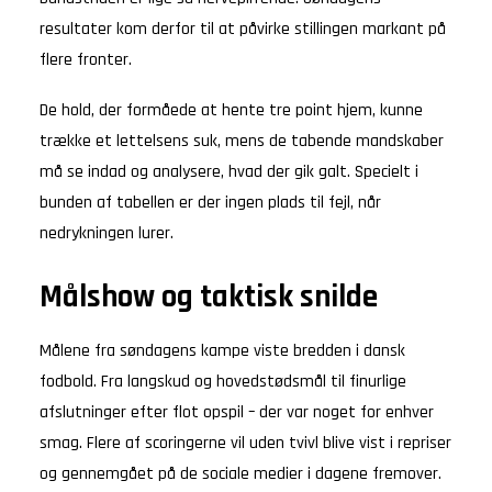
resultater kom derfor til at påvirke stillingen markant på
flere fronter.
De hold, der formåede at hente tre point hjem, kunne
trække et lettelsens suk, mens de tabende mandskaber
må se indad og analysere, hvad der gik galt. Specielt i
bunden af tabellen er der ingen plads til fejl, når
nedrykningen lurer.
Målshow og taktisk snilde
Målene fra søndagens kampe viste bredden i dansk
fodbold. Fra langskud og hovedstødsmål til finurlige
afslutninger efter flot opspil – der var noget for enhver
smag. Flere af scoringerne vil uden tvivl blive vist i repriser
og gennemgået på de sociale medier i dagene fremover.