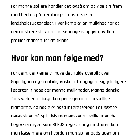
For mange spillere handler det også om at vise sig frem
med henblik på fremtidige transfers eller
landsholdsudtagelser. Hver kamp er en mulighed for at
demonstrere sit værd, og søndagens opgør gav flere
profiler chancen for at skinne.
Hvor kan man følge med?
For dem, der gerne vil have det fulde overblik over
Superligaen og samtidig ønsker at engagere sig yderligere
i sporten, findes der mange muligheder. Mange danske
fans vælger at følge kampene gennem forskellige
platforme, og nogle er også interesserede i at sætte
deres viden på spil. Hvis man ønsker at spille uden de
begrænsninger, som ROFUS-registrering medfører, kan
man læse mere om
hvordan man spiller odds uden om