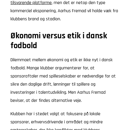
tilsvarende platforme
, men det er netop den type
kommerciel eksponering, Aarhus Fremad vil holde væk fra
klubbens brand og stadion.
Økonomi versus etik i dansk
fodbold
Dilemmaet mellem økonomi og etik er ikke nyt i dansk
fodbold. Mange klubber argumenterer for, at
sponsoraftaler med spilleselskaber er nødvendige for at
sikre den daglige drift, lønninger til spillere og
investeringer i talentudvikling. Men Aarhus Fremad
beviser, at der findes alternative veje.
Klubben har i stedet valgt at fokusere på lokale
sponsorer, erhvervsdrivende i området og mindre