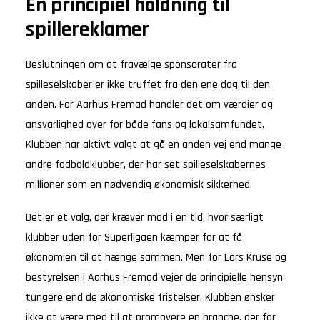
En principiel holdning til
spillereklamer
Beslutningen om at fravælge sponsorater fra
spilleselskaber er ikke truffet fra den ene dag til den
anden. For Aarhus Fremad handler det om værdier og
ansvarlighed over for både fans og lokalsamfundet.
Klubben har aktivt valgt at gå en anden vej end mange
andre fodboldklubber, der har set spilleselskabernes
millioner som en nødvendig økonomisk sikkerhed.
Det er et valg, der kræver mod i en tid, hvor særligt
klubber uden for Superligaen kæmper for at få
økonomien til at hænge sammen. Men for Lars Kruse og
bestyrelsen i Aarhus Fremad vejer de principielle hensyn
tungere end de økonomiske fristelser. Klubben ønsker
ikke at være med til at promovere en branche, der for