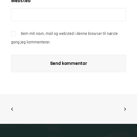
Websted
Gem mit navn, mail og websted i denne browser til næste
gang jeg kommenterer.