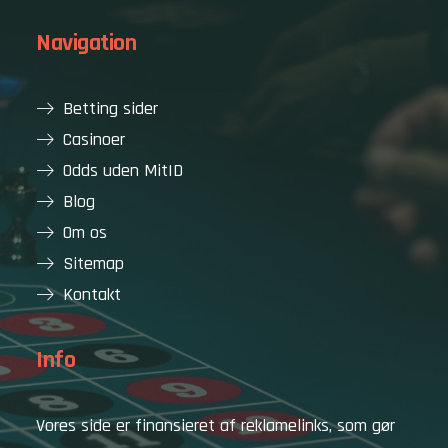
Navigation
Betting sider
Casinoer
Odds uden MitID
Blog
Om os
Sitemap
Kontakt
Info
Vores side er finansieret af reklamelinks, som gør