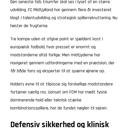
Den seneste tids triumfer skal ses i lyset af en større
udvikling. FC Midtjylland har gennem flere år investeret
klogt i talentudvikling og strategisk spillerrekruttering. Nu
høster de frugterne.
Tre kampe uden at afgive point er sjældent kost i
europæisk fodbold, hvor presset er enormt og
modstanderne altid farlige. Men midtjyderne har
navigeret gennem udfordringerne med en præcision, der
får både fans og eksperter til at spærre øjnene op.
Holdets evne til at tilpasse sig forskellige modstandere
fortjener særlig ros. Uanset om FCM har mødt fysisk
dominerende hold eller teknisk stærke
kombinationsspillere, har de fundet nøglen til sejren.
Defensiv sikkerhed og klinisk