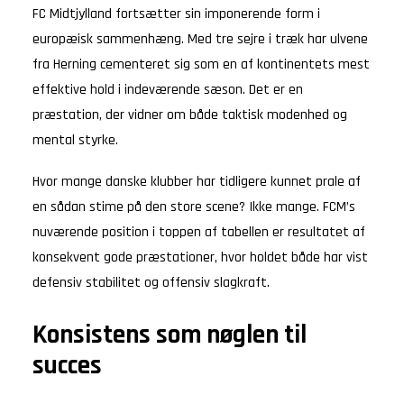
FC Midtjylland fortsætter sin imponerende form i
europæisk sammenhæng. Med tre sejre i træk har ulvene
fra Herning cementeret sig som en af kontinentets mest
effektive hold i indeværende sæson. Det er en
præstation, der vidner om både taktisk modenhed og
mental styrke.
Hvor mange danske klubber har tidligere kunnet prale af
en sådan stime på den store scene? Ikke mange. FCM’s
nuværende position i toppen af tabellen er resultatet af
konsekvent gode præstationer, hvor holdet både har vist
defensiv stabilitet og offensiv slagkraft.
Konsistens som nøglen til
succes