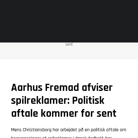
SUREBETTING
VALUEBET
Aarhus Fremad afviser spilreklamer: Politisk aftale
kommer for sent
Home
Nyheder
Aarhus Fremad afviser spilreklamer: Politisk aftale kommer for
sent
Aarhus Fremad afviser
spilreklamer: Politisk
aftale kommer for sent
Mens Christiansborg har arbejdet på en politisk aftale om