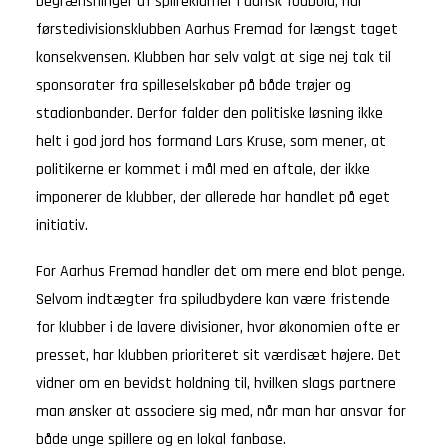
begrænsninger af spilreklamer i dansk fodbold, har
førstedivisionsklubben Aarhus Fremad for længst taget
konsekvensen. Klubben har selv valgt at sige nej tak til
sponsorater fra spilleselskaber på både trøjer og
stadionbander. Derfor falder den politiske løsning ikke
helt i god jord hos formand Lars Kruse, som mener, at
politikerne er kommet i mål med en aftale, der ikke
imponerer de klubber, der allerede har handlet på eget
initiativ.
For Aarhus Fremad handler det om mere end blot penge.
Selvom indtægter fra spiludbydere kan være fristende
for klubber i de lavere divisioner, hvor økonomien ofte er
presset, har klubben prioriteret sit værdisæt højere. Det
vidner om en bevidst holdning til, hvilken slags partnere
man ønsker at associere sig med, når man har ansvar for
både unge spillere og en lokal fanbase.