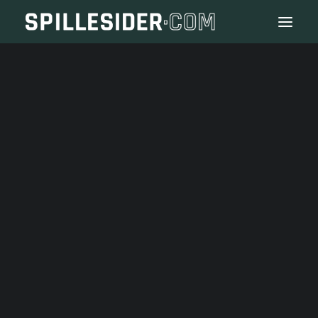
1BET
20BET
22BET
BETLABEL
FRESHBET
IVIBET
SLOTIMO
SPINOLI
CASINO UDEN ROFUS
CRYPTO CASINO
CRYPTO BETTING
EM FODBOLD 2024
HENZE SYSTEM
MARTINGALE SYSTEM