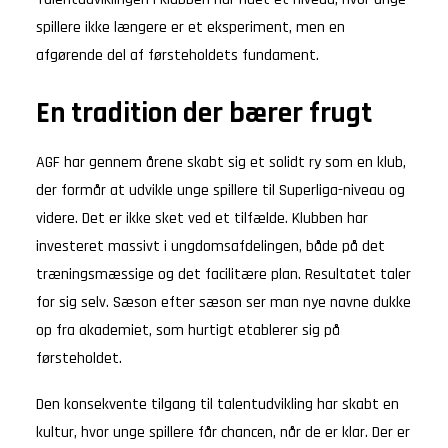
spillere ikke længere er et eksperiment, men en
afgørende del af førsteholdets fundament.
En tradition der bærer frugt
AGF har gennem årene skabt sig et solidt ry som en klub,
der formår at udvikle unge spillere til Superliga-niveau og
videre. Det er ikke sket ved et tilfælde. Klubben har
investeret massivt i ungdomsafdelingen, både på det
træningsmæssige og det facilitære plan. Resultatet taler
for sig selv. Sæson efter sæson ser man nye navne dukke
op fra akademiet, som hurtigt etablerer sig på
førsteholdet.
Den konsekvente tilgang til talentudvikling har skabt en
kultur, hvor unge spillere får chancen, når de er klar. Der er