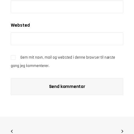
Websted
Gem mit navn, mail og websted i denne browser til næste
gang jeg kommenterer.