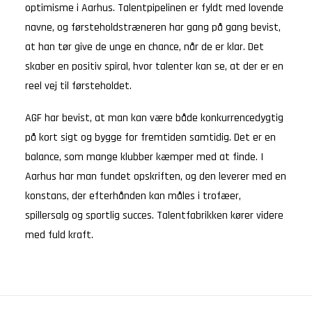
optimisme i Aarhus. Talentpipelinen er fyldt med lovende
navne, og førsteholdstræneren har gang på gang bevist,
at han tør give de unge en chance, når de er klar. Det
skaber en positiv spiral, hvor talenter kan se, at der er en
reel vej til førsteholdet.
AGF har bevist, at man kan være både konkurrencedygtig
på kort sigt og bygge for fremtiden samtidig. Det er en
balance, som mange klubber kæmper med at finde. I
Aarhus har man fundet opskriften, og den leverer med en
konstans, der efterhånden kan måles i trofæer,
spillersalg og sportlig succes. Talentfabrikken kører videre
med fuld kraft.