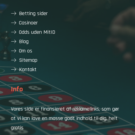
Betting sider
Casinoer
Odds uden MitID
Blog
Om os
Sitemap
Kontakt
Info
Vores side er finansieret af reklamelinks, som gør
at vi kan lave en masse godt indhold til dig, helt
gratis