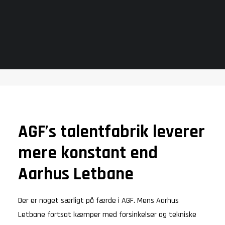
SUREBETTING
VALUEBET
AGF’s talentfabrik leverer mere konstant end
Aarhus Letbane
Home
Nyheder
AGF’s talentfabrik leverer mere konstant end Aarhus Letbane
AGF’s talentfabrik leverer
mere konstant end
Aarhus Letbane
Der er noget særligt på færde i AGF. Mens Aarhus
Letbane fortsat kæmper med forsinkelser og tekniske