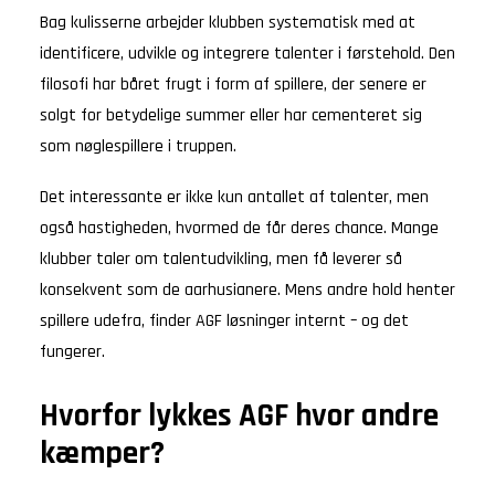
Bag kulisserne arbejder klubben systematisk med at
identificere, udvikle og integrere talenter i førstehold. Den
filosofi har båret frugt i form af spillere, der senere er
solgt for betydelige summer eller har cementeret sig
som nøglespillere i truppen.
Det interessante er ikke kun antallet af talenter, men
også hastigheden, hvormed de får deres chance. Mange
klubber taler om talentudvikling, men få leverer så
konsekvent som de aarhusianere. Mens andre hold henter
spillere udefra, finder AGF løsninger internt – og det
fungerer.
Hvorfor lykkes AGF hvor andre
kæmper?