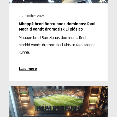
26. oktober 2025
Mbappé brød Barcelonas dominans: Real
Madrid vandt dramatisk El Clásico
Mbappé brød Barcelonas dominans: Real
Madrid vandt dramatisk El Clásico Real Madrid
kunne…
Læs mere