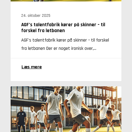
24. oktober 2025
AGF’s talentfabrik kører på skinner – til
forskel fra letbanen
AGF's talentfabrik kører på skinner – til forskel
fra letbanen Der er noget ironisk over,…
Læs mere