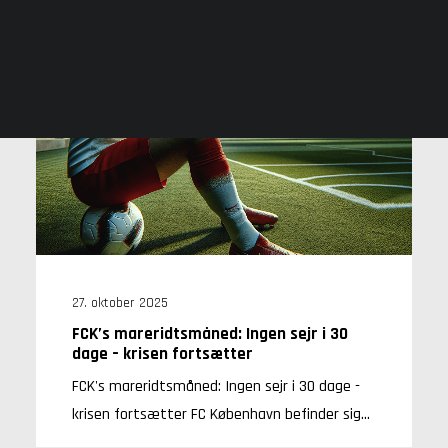
SUREBETTING
VALUEBET
27. oktober 2025
FCK’s mareridtsmåned: Ingen sejr i 30
dage – krisen fortsætter
FCK's mareridtsmåned: Ingen sejr i 30 dage -
krisen fortsætter FC København befinder sig…