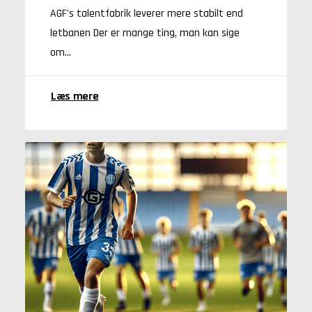
AGF's talentfabrik leverer mere stabilt end
letbanen Der er mange ting, man kan sige
om…
Læs mere