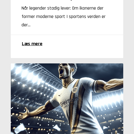
Når legender stadig lever: Om ikonerne der
former moderne sport I sportens verden er
der…
Læs mere