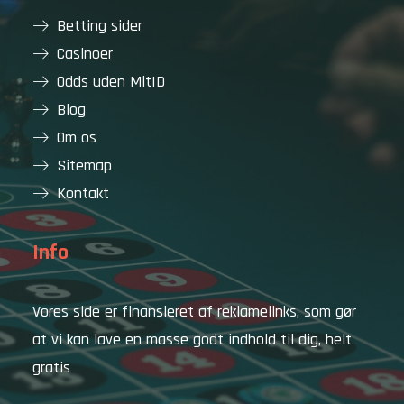
Betting sider
Casinoer
Odds uden MitID
Blog
Om os
Sitemap
Kontakt
Info
Vores side er finansieret af reklamelinks, som gør
at vi kan lave en masse godt indhold til dig, helt
gratis