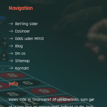
Navigation
Betting sider
Casinoer
Odds uden MitID
Blog
Om os
Sitemap
Kontakt
Info
Vores side er finansieret af reklamelinks, som gør
at vi kan lave en masse godt indhold til dig, helt