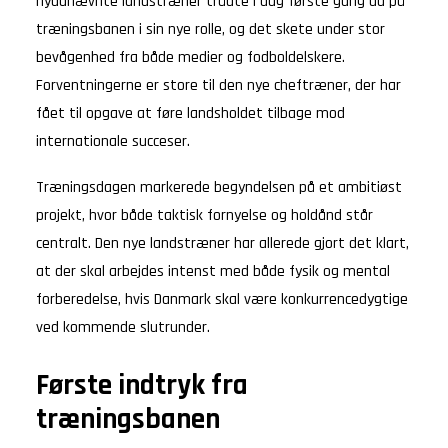
nyudnævnte landstræner trådte i dag første gang ud på
træningsbanen i sin nye rolle, og det skete under stor
bevågenhed fra både medier og fodboldelskere.
Forventningerne er store til den nye cheftræner, der har
fået til opgave at føre landsholdet tilbage mod
internationale succeser.
Træningsdagen markerede begyndelsen på et ambitiøst
projekt, hvor både taktisk fornyelse og holdånd står
centralt. Den nye landstræner har allerede gjort det klart,
at der skal arbejdes intenst med både fysik og mental
forberedelse, hvis Danmark skal være konkurrencedygtige
ved kommende slutrunder.
Første indtryk fra
træningsbanen