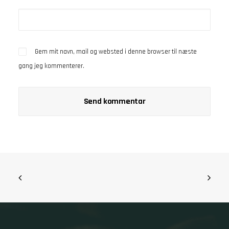
Gem mit navn, mail og websted i denne browser til næste
gang jeg kommenterer.