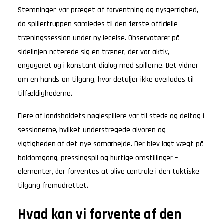
Stemningen var præget af forventning og nysgerrighed,
da spillertruppen samledes til den første officielle
træningssession under ny ledelse. Observatører på
sidelinjen noterede sig en træner, der var aktiv,
engageret og i konstant dialog med spillerne. Det vidner
om en hands-on tilgang, hvor detaljer ikke overlades til
tilfældighederne.
Flere af landsholdets nøglespillere var til stede og deltog i
sessionerne, hvilket understregede alvoren og
vigtigheden af det nye samarbejde. Der blev lagt vægt på
boldomgang, pressingspil og hurtige omstillinger –
elementer, der forventes at blive centrale i den taktiske
tilgang fremadrettet.
Hvad kan vi forvente af den