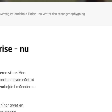
vertog et landshold i krise – nu venter den store genopbygning
ise – nu
gerne store. Men
han kun havde nået at
searbejde i månederne
en har arvet en