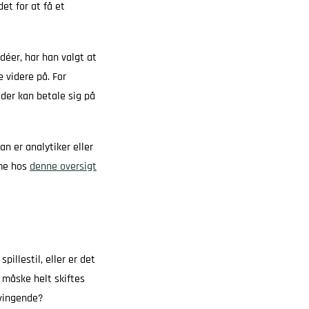
et for at få et
déer, har han valgt at
 videre på. For
 der kan betale sig på
n er analytiker eller
rme hos
denne oversigt
illestil, eller er det
r måske helt skiftes
svingende?