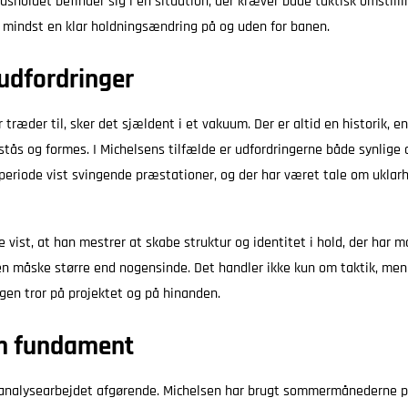
sholdet befinder sig i en situation, der kræver både taktisk omstilli
 mindst en klar holdningsændring på og uden for banen.
udfordringer
træder til, sker det sjældent i et vakuum. Der er altid en historik, en
stås og formes. I Michelsens tilfælde er udfordringerne både synlige o
riode vist svingende præstationer, og der har været tale om uklarhe
e vist, at han mestrer at skabe struktur og identitet i hold, der har 
n måske større end nogensinde. Det handler ikke kun om taktik, me
 igen tror på projektet og på hinanden.
m fundament
 analysearbejdet afgørende. Michelsen har brugt sommermånederne p