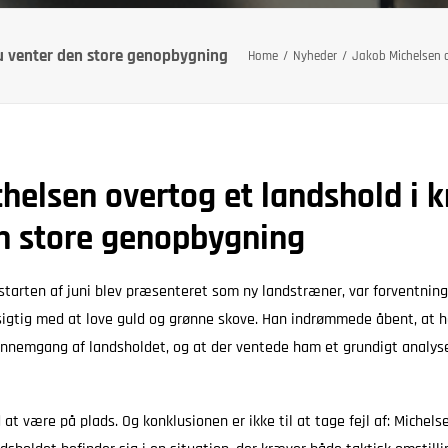
nu venter den store genopbygning
Home
Nyheder
Jakob Michelsen o
helsen overtog et landshold i kr
n store genopbygning
starten af juni blev præsenteret som ny landstræner, var forventnin
sigtig med at love guld og grønne skove. Han indrømmede åbent, at 
gennemgang af landsholdet, og at der ventede ham et grundigt analy
at være på plads. Og konklusionen er ikke til at tage fejl af: Michels