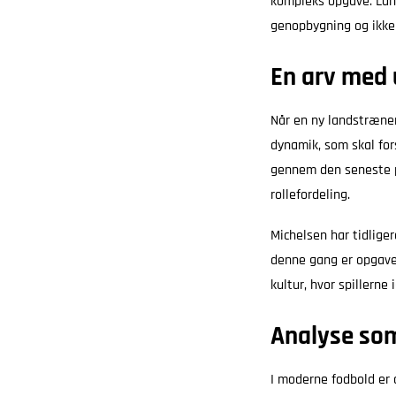
kompleks opgave. Land
genopbygning og ikke
En arv med 
Når en ny landstræner 
dynamik, som skal for
gennem den seneste pe
rollefordeling.
Michelsen har tidliger
denne gang er opgave
kultur, hvor spillerne
Analyse so
I moderne fodbold er