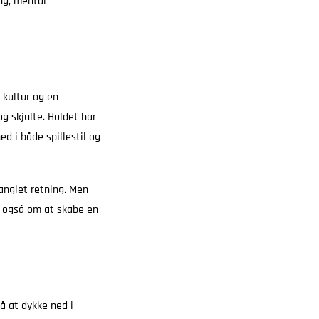
ng, mental
 kultur og en
g skjulte. Holdet har
d i både spillestil og
manglet retning. Men
n også om at skabe en
å at dykke ned i