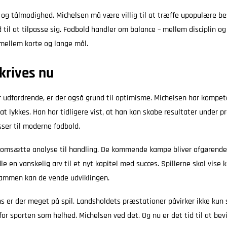
og tålmodighed. Michelsen må være villig til at træffe upopulære be
tid til at tilpasse sig. Fodbold handler om balance – mellem disciplin o
 mellem korte og lange mål.
krives nu
 udfordrende, er der også grund til optimisme. Michelsen har kompet
at lykkes. Han har tidligere vist, at han kan skabe resultater under p
sser til moderne fodbold.
 omsætte analyse til handling. De kommende kampe bliver afgørende 
e en vanskelig arv til et nyt kapitel med succes. Spillerne skal vise 
Sammen kan de vende udviklingen.
s er der meget på spil. Landsholdets præstationer påvirker ikke kun
or sporten som helhed. Michelsen ved det. Og nu er det tid til at bevi