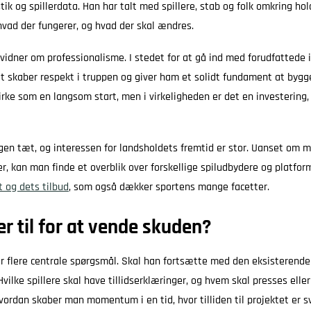
tik og spillerdata. Han har talt med spillere, stab og folk omkring hold
 hvad der fungerer, og hvad der skal ændres.
 vidner om professionalisme. I stedet for at gå ind med forudfattede i
et skaber respekt i truppen og giver ham et solidt fundament at bygge
rke som en langsom start, men i virkeligheden er det en investering,
gen tæt, og interessen for landsholdets fremtid er stor. Uanset om ma
uer, kan man finde et overblik over forskellige spiludbydere og platfo
t og dets tilbud
, som også dækker sportens mange facetter.
r til for at vende skuden?
r flere centrale spørgsmål. Skal han fortsætte med den eksisterende sp
 Hvilke spillere skal have tillidserklæringer, og hvem skal presses elle
vordan skaber man momentum i en tid, hvor tilliden til projektet er 