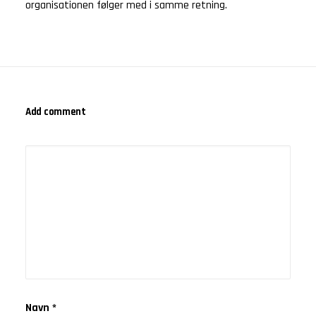
organisationen følger med i samme retning.
Add comment
Navn
*