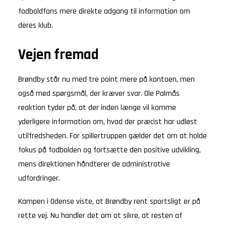
fodboldfans mere direkte adgang til information om
deres klub.
Vejen fremad
Brøndby står nu med tre point mere på kontoen, men
også med spørgsmål, der kræver svar. Ole Palmås
reaktion tyder på, at der inden længe vil komme
yderligere information om, hvad der præcist har udløst
utilfredsheden. For spillertruppen gælder det om at holde
fokus på fodbolden og fortsætte den positive udvikling,
mens direktionen håndterer de administrative
udfordringer.
Kampen i Odense viste, at Brøndby rent sportsligt er på
rette vej. Nu handler det om at sikre, at resten af