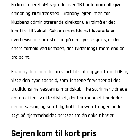
En kontrolleret 4-1 sejr ude over OB burde normalt give
anledning til tilfredshed i Brøndby-lejren, men for
klubbens administrerende direktør Ole Palmå er det
langtfra tilfældet. Selvom mandskabet leverede en
overbevisende præstation på den fynske græs, er der
andre forhold ved kampen, der fylder langt mere end de
tre point.
Brøndby dominerede fra start til slut i opgøret mod OB og
viste den type fodbold, som fansene forventer af det
traditionsrige Vestegns-mandskab. Fire scoringer vidnede
om en offensiv effektivitet, der har manglet i perioder
denne sæson, og samtidig holdt forsvaret nogenlunde
styr på hjemmeholdet bortset fra én enkelt brøler.
Sejren kom til kort pris