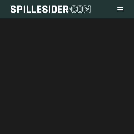
1BET
20BET
22BET
BETLABEL
FRESHBET
IVIBET
SLOTIMO
SPINOLI
CASINO UDEN ROFUS
CRYPTO CASINO
CRYPTO BETTING
EM FODBOLD 2024
HENZE SYSTEM
MARTINGALE SYSTEM