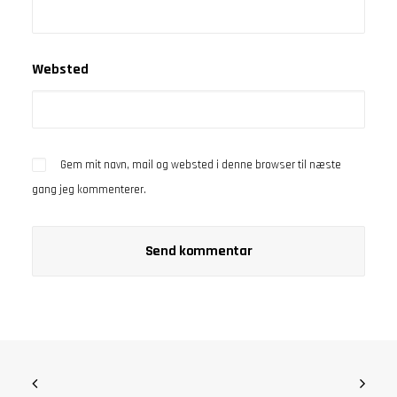
Websted
Gem mit navn, mail og websted i denne browser til næste
gang jeg kommenterer.